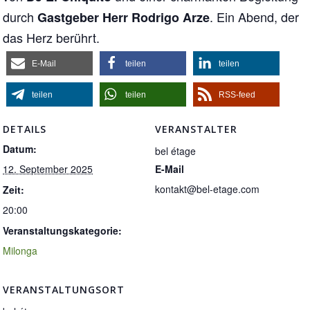
durch
. Ein Abend, der
Gastgeber Herr Rodrigo Arze
das Herz berührt.
E-Mail
teilen
teilen
teilen
teilen
RSS-feed
DETAILS
VERANSTALTER
Datum:
bel étage
12. September 2025
E-Mail
kontakt@bel-etage.com
Zeit:
20:00
Veranstaltungskategorie:
Milonga
VERANSTALTUNGSORT