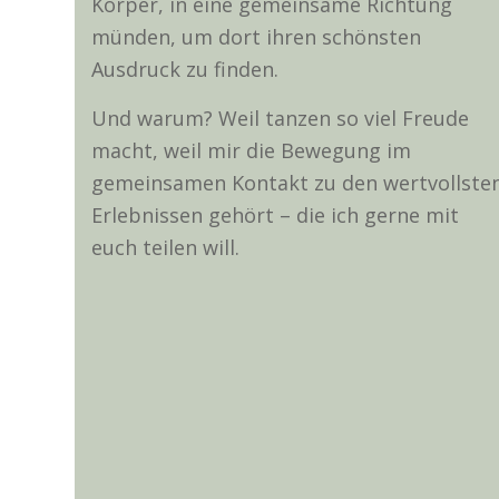
Körper, in eine gemeinsame Richtung
münden, um dort ihren schönsten
Ausdruck zu finden.
Und warum? Weil tanzen so viel Freude
macht, weil mir die Bewegung im
gemeinsamen Kontakt zu den wertvollste
Erlebnissen gehört – die ich gerne mit
euch teilen will.