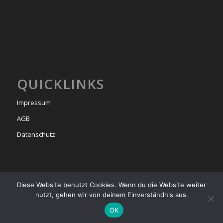
QUICKLINKS
Impressum
AGB
Datenschutz
Diese Website benutzt Cookies. Wenn du die Website weiter
nutzt, gehen wir von deinem Einverständnis aus.
© Copyright -
bel étage
2025
OK
Startseite
Events & Milongas
Das Team
Tango Unterricht
Tango Argentino
Tangoreisen
Kontakt