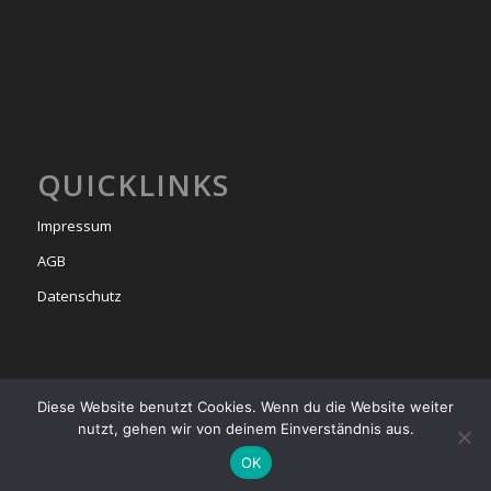
QUICKLINKS
Impressum
AGB
Datenschutz
Diese Website benutzt Cookies. Wenn du die Website weiter
nutzt, gehen wir von deinem Einverständnis aus.
© Copyright -
bel étage
2025
OK
Startseite
Events & Milongas
Das Team
Tango Unterricht
Tango Argentino
Tangoreisen
Kontakt