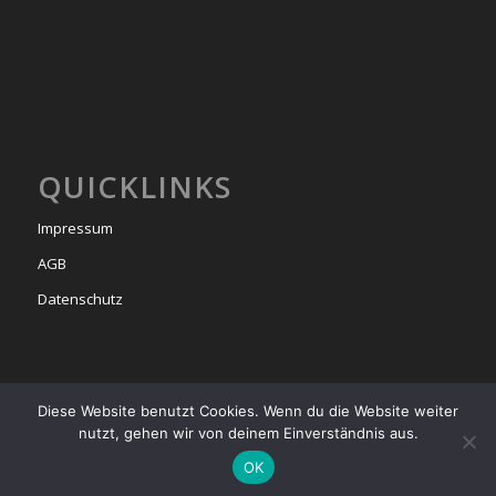
QUICKLINKS
Impressum
AGB
Datenschutz
Diese Website benutzt Cookies. Wenn du die Website weiter
nutzt, gehen wir von deinem Einverständnis aus.
© Copyright -
bel étage
2025
OK
Startseite
Events & Milongas
Das Team
Tango Unterricht
Tango Argentino
Tangoreisen
Kontakt