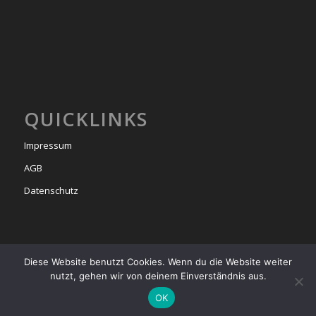
QUICKLINKS
Impressum
AGB
Datenschutz
Diese Website benutzt Cookies. Wenn du die Website weiter
nutzt, gehen wir von deinem Einverständnis aus.
© Copyright -
bel étage
2025
OK
Startseite
Events & Milongas
Das Team
Tango Unterricht
Tango Argentino
Tangoreisen
Kontakt