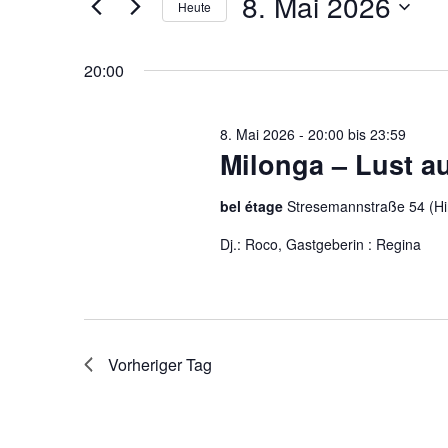
8. Mai 2026
Suche
Heute
2026
Navigation
nach
Datum
Veranstaltungen
wählen.
20:00
Schlüsselwort.
8. Mai 2026 - 20:00
bis
23:59
Milonga – Lust a
bel étage
Stresemannstraße 54 (Hi
Dj.: Roco, Gastgeberin : Regina
Vorheriger Tag